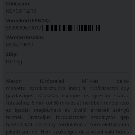
Cikkszám:
KGYCSF12/10
Vonalkód (EAN13):
5999069670017
Vámtarifaszám:
6804210010
Súly:
0,07 kg
Maxon fúrócsalád M14-es belső
menettel sarokcsiszolóra integrál hűtőviasszal egy
gazdaságos választás csempe és greslap száraz
fúrásához. 6 mm-től 68 mm-es átmérőben rendelhető
ez igazán megbízható és kiváló ár/érték arányú
termék. Javasoljuk fordulatszám szabályzós gép
használatát, alacsony fordulaton a fúró élettartama
jelentősen nő. Nem szükséges de a vízzel való hűtés