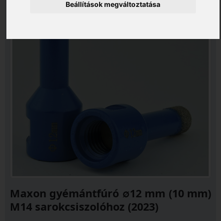
Beállítások megváltoztatása
Maxon gyémántfúró ∅12 mm (10 mm)
M14 sarokcsiszolóhoz (2023)