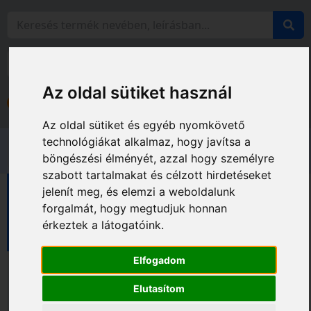
Az oldal sütiket használ
Bejelentkezés
Fiókom
Az oldal sütiket és egyéb nyomkövető
technológiákat alkalmaz, hogy javítsa a
böngészési élményét, azzal hogy személyre
szabott tartalmakat és célzott hirdetéseket
jelenít meg, és elemzi a weboldalunk
Gyémántfúrók
forgalmát, hogy megtudjuk honnan
Gyémántfúrók sarokcsiszolóhoz
érkeztek a látogatóink.
MAXON gyémántfúrók sarokcsiszolóhoz
Elfogadom
Elutasítom