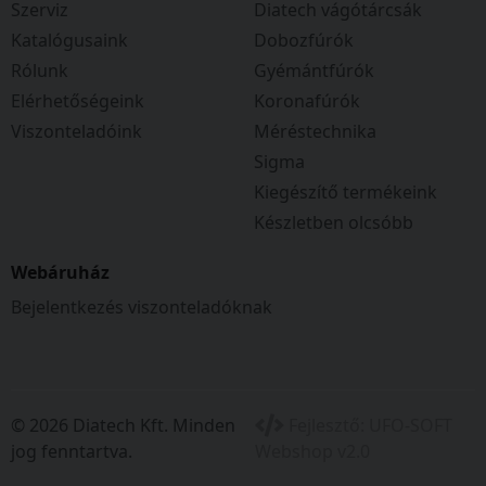
Szerviz
Diatech vágótárcsák
Katalógusaink
Dobozfúrók
Rólunk
Gyémántfúrók
Elérhetőségeink
Koronafúrók
Viszonteladóink
Méréstechnika
Sigma
Kiegészítő termékeink
Készletben olcsóbb
Webáruház
Bejelentkezés viszonteladóknak
© 2026 Diatech Kft. Minden
Fejlesztő:
UFO-SOFT
jog fenntartva.
Webshop v2.0