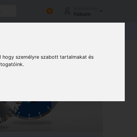
Bejelentkezés
Fiókom
adóink
l hogy személyre szabott tartalmakat és
átogatóink.
Következő