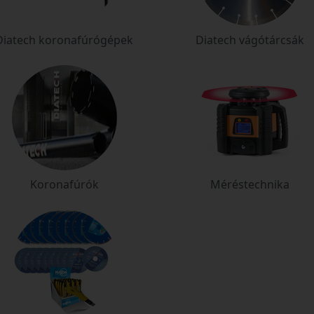
Diatech koronafúrógépek
Diatech vágótárcsák
Koronafúrók
Méréstechnika