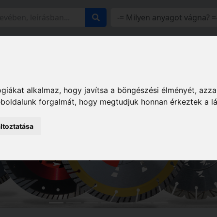
z
Katalógusaink
Rólunk
Elérhetőségeink
Viszontel
giákat alkalmaz, hogy javítsa a böngészési élményét, azza
weboldalunk forgalmát, hogy megtudjuk honnan érkeztek a l
ltoztatása