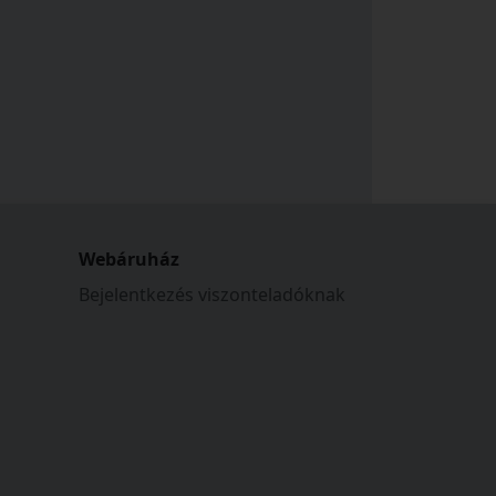
Webáruház
Bejelentkezés viszonteladóknak