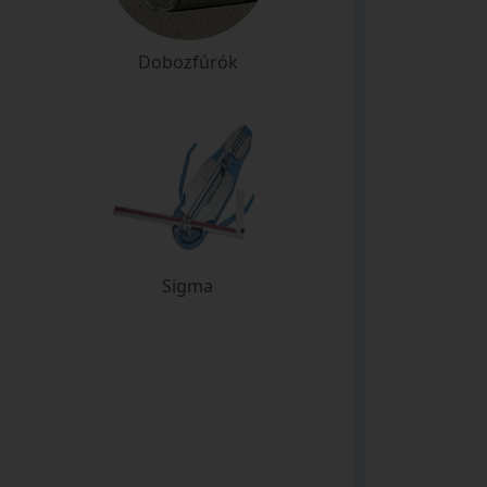
Dobozfúrók
Sigma