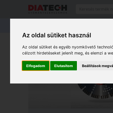
Termékeink
Márkáink
Szervi
Az oldal sütiket használ
Az oldal sütiket és egyéb nyomkövető technoló
célzott hirdetéseket jelenít meg, és elemzi a 
Elfogadom
Elutasítom
Beállítások megvá
Előző