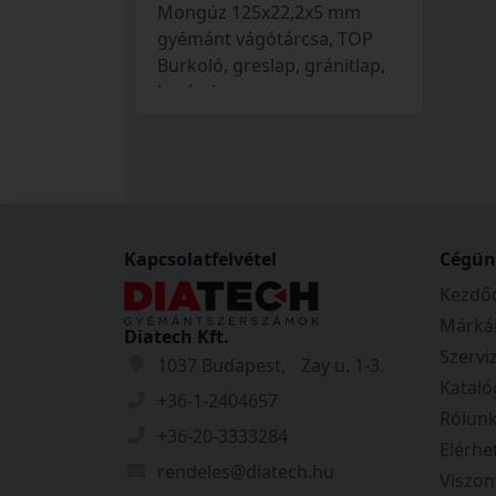
Mongúz 125x22,2x5 mm
gyémánt vágótárcsa, TOP
Burkoló, greslap, gránitlap,
kerámia
Kapcsolatfelvétel
Cégün
Kezdőo
Márká
Diatech Kft.
Szervi
1037 Budapest, Zay u. 1-3.
Kataló
+36-1-2404657
Rólun
+36-20-3333284
Elérhe
rendeles@diatech.hu
Viszon