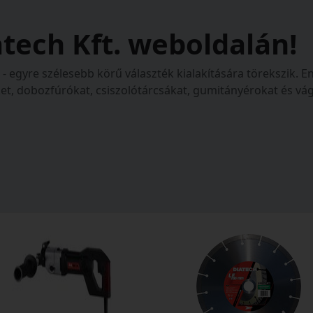
tech Kft. weboldalán!
- egyre szélesebb körű választék kialakítására törekszik.
ket, dobozfúrókat, csiszolótárcsákat, gumitányérokat és v