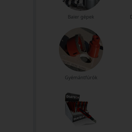
Baier gépek
Gyémántfúrók