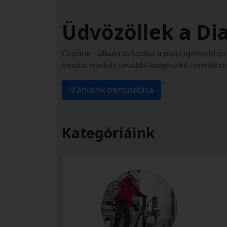
Üdvözöllek a Dia
Cégünk - alkalmazkodva a piaci igényekhez 
kínálat mellett további kiegészítő terméke
Márkáink bemutatása
Kategóriáink