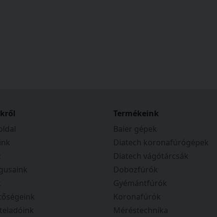
kről
Termékeink
ldal
Baier gépek
ink
Diatech koronafúrógépek
z
Diatech vágótárcsák
gusaink
Dobozfúrók
k
Gyémántfúrók
tőségeink
Koronafúrók
teladóink
Méréstechnika