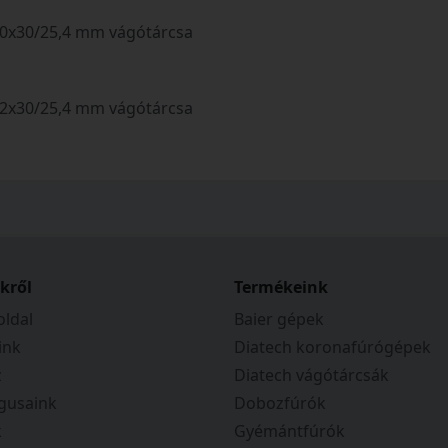
x30/25,4 mm vágótárcsa
x30/25,4 mm vágótárcsa
kről
Termékeink
ldal
Baier gépek
ink
Diatech koronafúrógépek
z
Diatech vágótárcsák
gusaink
Dobozfúrók
k
Gyémántfúrók