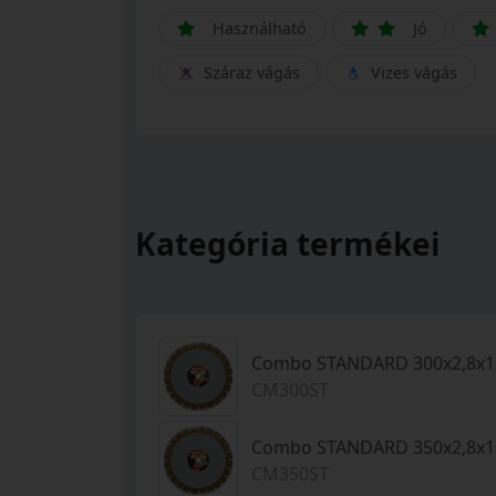
Használható
Jó
Száraz vágás
Vizes vágás
Kategória termékei
Combo STANDARD 300x2,8x12
CM300ST
Combo STANDARD 350x2,8x12
CM350ST