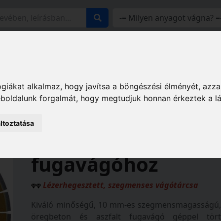
z
Katalógusaink
Rólunk
Elérhetőségeink
Viszontel
k
Vágótárcsák fugavágóhoz
Kombinált (COMBO) v
giákat alkalmaz, hogy javítsa a böngészési élményét, azza
vágóhoz
weboldalunk forgalmát, hogy megtudjuk honnan érkeztek a l
ltoztatása
COMBO STANDARD
fugavágóhoz
Lézerhegesztett, szegmenses vágótárcsa
Kiváló minőségű, 10 mm-es szegmensmagasságú, l
öregbeton és aszfalt fugavágó géppel tört