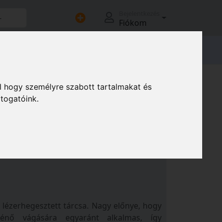
Bejelentkezés
Fiókom
adóink
ágótárcsák fugavágóhoz
l hogy személyre szabott tartalmakat és
átogatóink.
 vágótárcsák
ézerhegesztett tárcsa. Nagy előnye, hogy
énő vágására egyaránt alkalmas, így