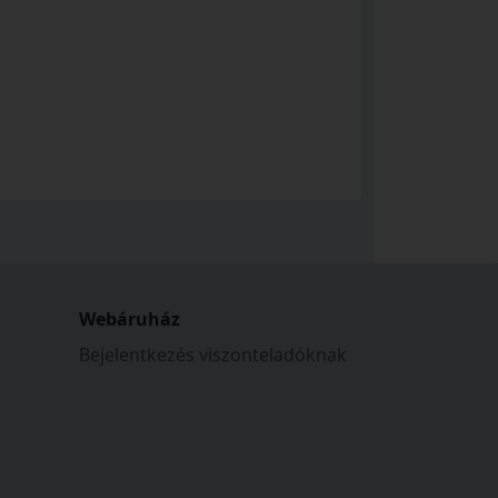
Webáruház
Bejelentkezés viszonteladóknak