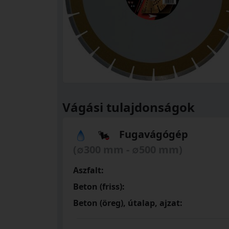
Vágási tulajdonságok
Fugavágógép
(∅300 mm - ∅500 mm)
Aszfalt:
Beton (friss):
Beton (öreg), útalap, ajzat: