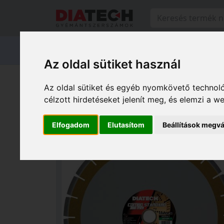
Termékeink
Márkáink
Szervi
Az oldal sütiket használ
Termékeink
Diatech vágótárcsá
Az oldal sütiket és egyéb nyomkövető technoló
COMBO STANDARD vágótárcsák fuga
célzott hirdetéseket jelenít meg, és elemzi a 
Elfogadom
Elutasítom
Beállítások megvá