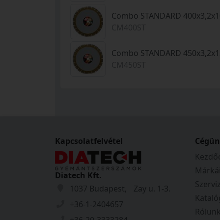
Combo STANDARD 400x3,2x10
CM400ST
Combo STANDARD 450x3,2x12
CM450ST
Kapcsolatfelvétel
Cégün
Kezdőo
Márká
Diatech Kft.
Szervi
1037 Budapest, Zay u. 1-3.
Kataló
+36-1-2404657
Rólun
+36-20-3333284