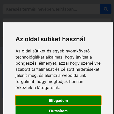
Bejelentkezés
Az oldal sütiket használ
Fiókom
Az oldal sütiket és egyéb nyomkövető
technológiákat alkalmaz, hogy javítsa a
böngészési élményét, azzal hogy személyre
szabott tartalmakat és célzott hirdetéseket
Diatech vágótárcsák
jelenít meg, és elemzi a weboldalunk
Vágótárcsák fugavágóhoz
forgalmát, hogy megtudjuk honnan
Aszfalt vágótárcsák fugavágóhoz
érkeztek a látogatóink.
Aszfalt STANDARD vágótárcsák fugavágóhoz
Elfogadom
Elutasítom