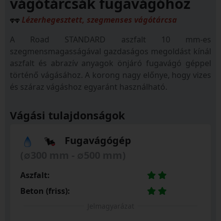
vágótárcsák fugavágóhoz
Lézerhegesztett, szegmenses vágótárcsa
A Road STANDARD aszfalt 10 mm-es
szegmensmagasságával gazdaságos megoldást kínál
aszfalt és abrazív anyagok önjáró fugavágó géppel
történő vágásához. A korong nagy előnye, hogy vizes
és száraz vágáshoz egyaránt használható.
Vágási tulajdonságok
Fugavágógép
(∅300 mm - ∅500 mm)
Aszfalt:
Beton (friss):
Jelmagyarázat