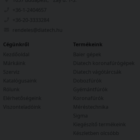
1037 Budapest, Zay u. 1-3.
+36-1-2404657
+36-20-3333284
rendeles@diatech.hu
Cégünkről
Termékeink
Kezdőoldal
Baier gépek
Márkáink
Diatech koronafúrógépek
Szerviz
Diatech vágótárcsák
Katalógusaink
Dobozfúrók
Rólunk
Gyémántfúrók
Elérhetőségeink
Koronafúrók
Viszonteladóink
Méréstechnika
Sigma
Kiegészítő termékeink
Készletben olcsóbb