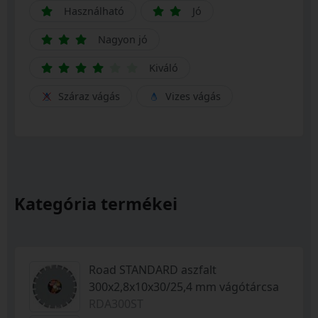
Használható
Jó
Nagyon jó
Kiváló
Száraz vágás
Vizes vágás
Kategória termékei
Road STANDARD aszfalt
300x2,8x10x30/25,4 mm vágótárcsa
RDA300ST