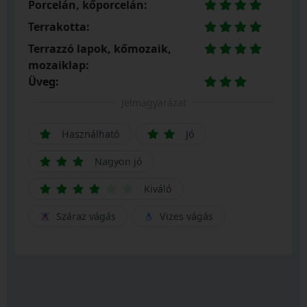
Porcelán, kőporcelán:
Terrakotta:
Terrazzó lapok, kőmozaik,
mozaiklap:
Üveg:
Jelmagyarázat
Használható
Jó
Nagyon jó
Kiváló
Száraz vágás
Vizes vágás