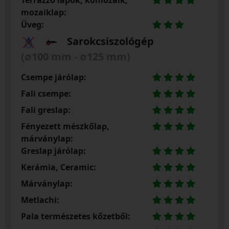
Terrazzó lapok, kőmozaik,
mozaiklap:
Üveg:
Sarokcsiszológép
(∅100 mm - ∅125 mm)
Csempe járólap:
Fali csempe:
Fali greslap:
Fényezett mészkőlap,
márványlap:
Greslap járólap:
Kerámia, Ceramic:
Márványlap:
Metlachi:
Pala természetes kőzetből: