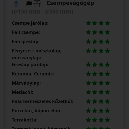
Csempevágógép
(∅150 mm - ∅350 mm)
Csempe járólap:
Fali csempe:
Fali greslap:
Fényezett mészkőlap,
márványlap:
Greslap járólap:
Kerámia, Ceramic:
Márványlap:
Metlachi:
Pala természetes kőzetből:
Porcelán, kőporcelán:
Terrakotta: