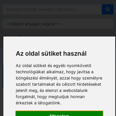
Bejelentkezés
Fiókom
Az oldal sütiket használ
Az oldal sütiket és egyéb nyomkövető
technológiákat alkalmaz, hogy javítsa a
Diatech vágótárcsák
Csempe vágótárcsák
böngészési élményét, azzal hogy személyre
MONGÚZ vágótárcsák
szabott tartalmakat és célzott hirdetéseket
jelenít meg, és elemzi a weboldalunk
forgalmát, hogy megtudjuk honnan
érkeztek a látogatóink.
Elfogadom