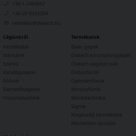
+36-1-2404657
+36-20-3333284
rendeles@diatech.hu
Cégünkről
Termékeink
Kezdőoldal
Baier gépek
Márkáink
Diatech koronafúrógépek
Szerviz
Diatech vágótárcsák
Katalógusaink
Dobozfúrók
Rólunk
Gyémántfúrók
Elérhetőségeink
Koronafúrók
Viszonteladóink
Méréstechnika
Sigma
Kiegészítő termékeink
Készletben olcsóbb