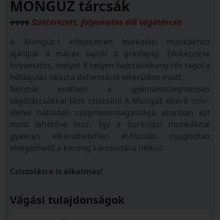
MONGÚZ tárcsák
Szinterezett, folyamatos élű vágótárcsa
A Mongúz-t kifejezetten burkolási munkákhoz
ajánljuk a mázas laptól a greslapig. Élkiképzése
folyamatos, melyet 8 helyen hajszálvékony rés tagol a
hőtágulás okozta deformáció elkerülése miatt.
Normál esetben a gyémántszegmenses
vágótárcsákkal tilos csiszolni! A Mongúz eltérő szín-,
illetve hátoldali szegmensmagassága azonban ezt
most lehetővé teszi. Így a burkolási munkáknál
gyakran elkerülhetetlen él-fózolás nyugodtan
elvégezhető a korong károsodása nélkül.
Csiszolásra is alkalmas!
Vágási tulajdonságok