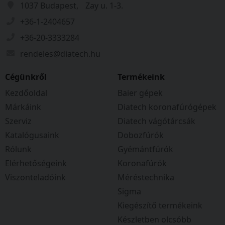
1037 Budapest, Zay u. 1-3.
+36-1-2404657
+36-20-3333284
rendeles@diatech.hu
Cégünkről
Termékeink
Kezdőoldal
Baier gépek
Márkáink
Diatech koronafúrógépek
Szerviz
Diatech vágótárcsák
Katalógusaink
Dobozfúrók
Rólunk
Gyémántfúrók
Elérhetőségeink
Koronafúrók
Viszonteladóink
Méréstechnika
Sigma
Kiegészítő termékeink
Készletben olcsóbb