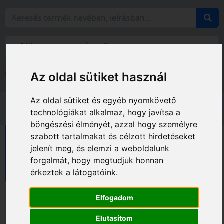
Bejelentkezés
Az oldal sütiket használ
Fiókom
Az oldal sütiket és egyéb nyomkövető
technológiákat alkalmaz, hogy javítsa a
böngészési élményét, azzal hogy személyre
szabott tartalmakat és célzott hirdetéseket
Gyémántfúrók
jelenít meg, és elemzi a weboldalunk
Gyémántfúrók sarokcsiszolóhoz
forgalmát, hogy megtudjuk honnan
MAXON zsáklyukfúró sarokcsiszolóhoz
érkeztek a látogatóink.
Elfogadom
Elutasítom