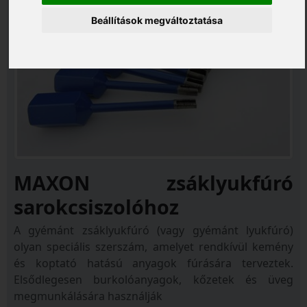
Beállítások megváltoztatása
MAXON zsáklyukfúró
sarokcsiszolóhoz
A gyémánt zsáklyukfúró (vagy gyémánt lyukfúró)
olyan speciális szerszám, amelyet rendkívül kemény
és koptató hatású anyagok fúrására terveztek.
Elsődlegesen burkolóanyagok, kőzetek és üveg
megmunkálására használják