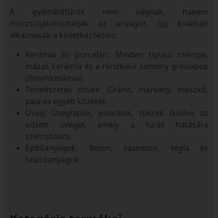
A gyémántfúrók nem vágnak, hanem
morzsolják/koptatják az anyagot, így kiválóan
alkalmasak a következőkhöz:
Kerámia és porcelán: Minden típusú csempe,
mázas kerámia és a rendkívül kemény greslapok
(finomkerámia).
Természetes kövek: Gránit, márvány, mészkő,
pala és egyéb kőzetek.
Üveg: Üveglapok, palackok, tükrök (kivéve az
edzett üveget, amely a fúrás hatására
szétrobban).
Építőanyagok: Beton, vasbeton, tégla és
falazóanyagok.