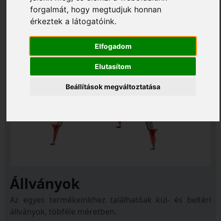
forgalmát, hogy megtudjuk honnan
érkeztek a látogatóink.
Elfogadom
Elutasítom
Beállítások megváltoztatása
Állványok
Az egyes termékeinkhez találhatóak kül- és beltéri
állványok, töbféle méretben.