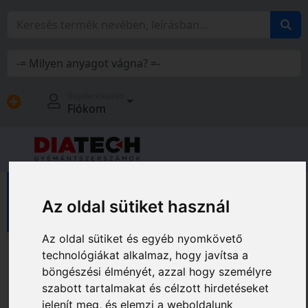
Bejelentkezés
Fiókom
Méréstechnika
geo-FENNEL termékcsalád
Az oldal sütiket használ
Tartozékok és kiegészítők
Állványok
Az oldal sütiket és egyéb nyomkövető
technológiákat alkalmaz, hogy javítsa a
böngészési élményét, azzal hogy személyre
szabott tartalmakat és célzott hirdetéseket
jelenít meg, és elemzi a weboldalunk