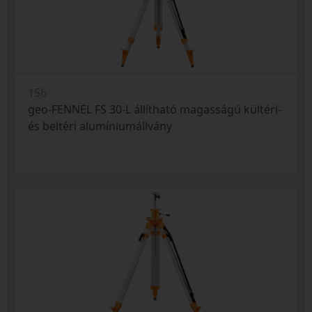
156
geo-FENNEL FS 30-L állítható magasságú kültéri-
és beltéri alumíniumállvány