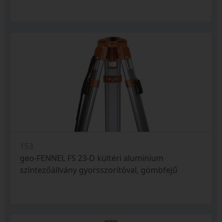
153
geo-FENNEL FS 23-D kültéri alumínium
szintezőállvány gyorsszorítóval, gömbfejű