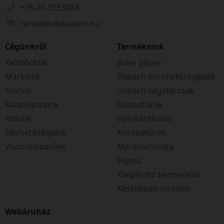
+36-20-3333284
rendeles@diatech.hu
Cégünkről
Termékeink
Kezdőoldal
Baier gépek
Márkáink
Diatech koronafúrógépek
Szerviz
Diatech vágótárcsák
Katalógusaink
Dobozfúrók
Rólunk
Gyémántfúrók
Elérhetőségeink
Koronafúrók
Viszonteladóink
Méréstechnika
Sigma
Kiegészítő termékeink
Készletben olcsóbb
Webáruház