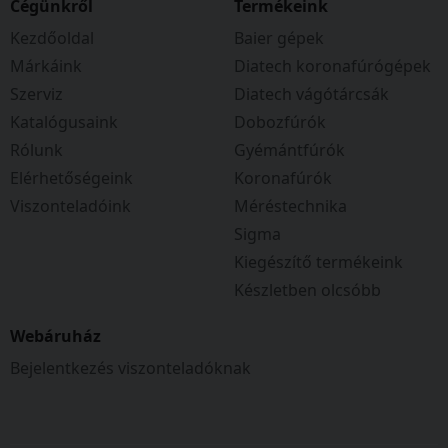
Cégünkről
Termékeink
Kezdőoldal
Baier gépek
Márkáink
Diatech koronafúrógépek
Szerviz
Diatech vágótárcsák
Katalógusaink
Dobozfúrók
Rólunk
Gyémántfúrók
Elérhetőségeink
Koronafúrók
Viszonteladóink
Méréstechnika
Sigma
Kiegészítő termékeink
Készletben olcsóbb
Webáruház
Bejelentkezés viszonteladóknak