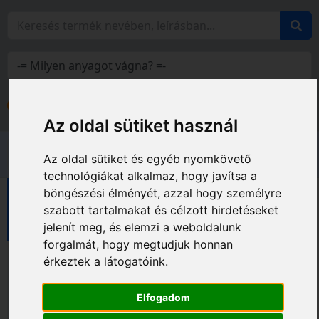
Bejelentkezés
Fiókom
Az oldal sütiket használ
Az oldal sütiket és egyéb nyomkövető
technológiákat alkalmaz, hogy javítsa a
böngészési élményét, azzal hogy személyre
Diatech vágótárcsák
Speciális vágótárcsák
szabott tartalmakat és célzott hirdetéseket
Galván vágótárcsák
jelenít meg, és elemzi a weboldalunk
forgalmát, hogy megtudjuk honnan
érkeztek a látogatóink.
Elfogadom