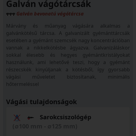
Galván vágótárcsák
Galván bevonatú vágótárcsa
Márvány és műanyag vágására alkalmas a
galvánkötésű tárcsa. A galvanizált gyémánttárcsák
esetében a gyémánt szemcsék nagy koncentrációban
vannak a nikkelkötésbe ágyazva. Galvanizáláskor
sokkal élesebb és hegyes gyémántkristályokat
használunk, ami lehetővé teszi, hogy a gyémánt
részecskék kinyúljanak a kötésből, így gyorsabb
vágási műveletet biztosítanak, minimális
hőtermeléssel
Vágási tulajdonságok
Sarokcsiszológép
(∅100 mm - ∅125 mm)