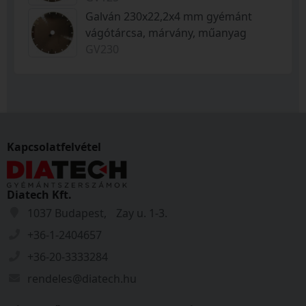
Galván 230x22,2x4 mm gyémánt
vágótárcsa, márvány, műanyag
GV230
Kapcsolatfelvétel
Diatech Kft.
1037 Budapest, Zay u. 1-3.
+36-1-2404657
+36-20-3333284
rendeles@diatech.hu