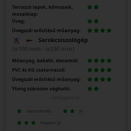
Terrazzó lapok, kőmozaik,
mozaiklap:
Üveg:
Üvegszál erősítésű műanyag:
Sarokcsiszológép
(∅100 mm - ∅230 mm)
Műanyag, bakelit, danamid:
PVC és KG csatornacső:
Üvegszál erősítésű műanyag:
Ytong szárazon vágható:
Jelmagyarázat
Használható
Jó
Nagyon jó