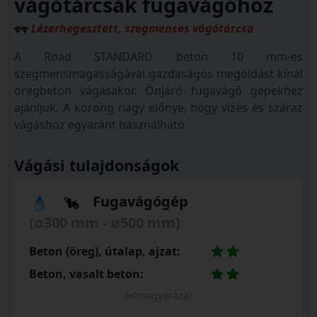
vágótárcsák fugavágóhoz
Lézerhegesztett, szegmenses vágótárcsa
A Road STANDARD beton 10 mm-es
szegmensmagasságával gazdaságos megoldást kínál
öregbeton vágásakor. Önjáró fugavágó gépekhez
ajánljuk. A korong nagy előnye, hogy vizes és száraz
vágáshoz egyaránt használható.
Vágási tulajdonságok
Fugavágógép
(∅300 mm - ∅500 mm)
Beton (öreg), útalap, ajzat:
Beton, vasalt beton:
Jelmagyarázat