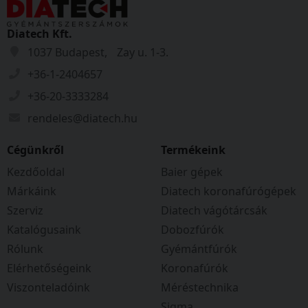
Diatech Kft.
1037 Budapest, Zay u. 1-3.
+36-1-2404657
+36-20-3333284
rendeles@diatech.hu
Cégünkről
Termékeink
Kezdőoldal
Baier gépek
Márkáink
Diatech koronafúrógépek
Szerviz
Diatech vágótárcsák
Katalógusaink
Dobozfúrók
Rólunk
Gyémántfúrók
Elérhetőségeink
Koronafúrók
Viszonteladóink
Méréstechnika
Sigma