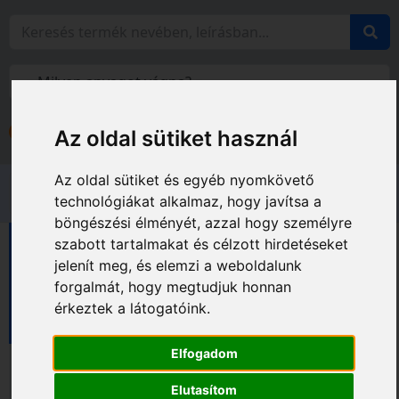
Bejelentkezés
Az oldal sütiket használ
Fiókom
Az oldal sütiket és egyéb nyomkövető
technológiákat alkalmaz, hogy javítsa a
böngészési élményét, azzal hogy személyre
szabott tartalmakat és célzott hirdetéseket
Diatech vágótárcsák
jelenít meg, és elemzi a weboldalunk
Vágótárcsák fugavágóhoz
forgalmát, hogy megtudjuk honnan
Beton vágótárcsák fugavágóhoz
érkeztek a látogatóink.
Beton STANDARD vágótárcsák fugavágóhoz
Elfogadom
Elutasítom