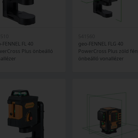
1510
541560
-FENNEL FL 40
geo-FENNEL FLG 40
erCross Plus önbeálló
PowerCross Plus zöld fé
allézer
önbeálló vonallézer