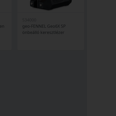
534000
en
geo-FENNEL Geo6X SP
önbeálló keresztlézer