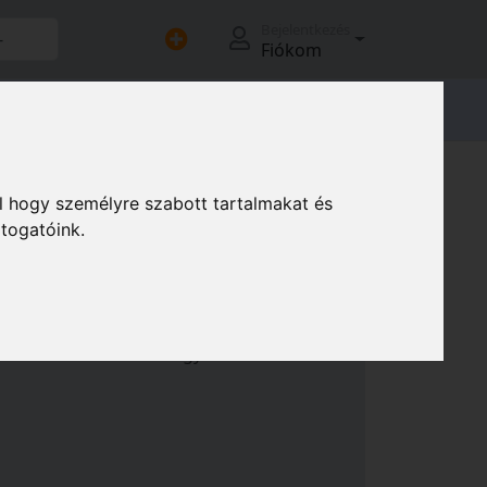
Bejelentkezés
Fiókom
adóink
beálló kereszt- és vonallézerek
l hogy személyre szabott tartalmakat és
átogatóink.
és vonallézerek
lhatóak keresztlézerek és vonallézerek,
 kültéri munkálatokra egyaránt.