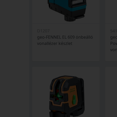
D1207
54
geo-FENNEL EL 609 önbeálló
geo
vonallézer készlet
Pow
von