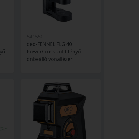
541550
geo-FENNEL FLG 40
nyű
PowerCross zöld fényű
önbeálló vonallézer