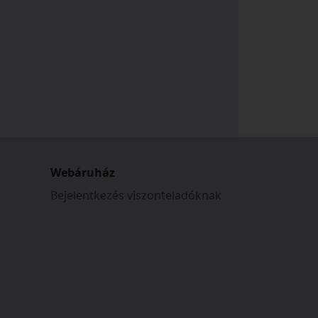
Webáruház
Bejelentkezés viszonteladóknak