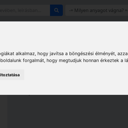
z
Katalógusaink
Rólunk
Elérhetőségeink
Viszontel
geo-FENNEL termékcsalád
Pont- és vonallézerek
Ön
giákat alkalmaz, hogy javítsa a böngészési élményét, azza
weboldalunk forgalmát, hogy megtudjuk honnan érkeztek a l
Önbeálló kereszt- 
ltoztatása
Ebben a kategóriában széles választékban talá
amelyek sokoldalúan használhatóak beltéri illetve