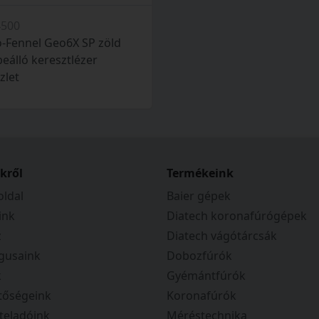
4500
-Fennel Geo6X SP zöld
eálló keresztlézer
zlet
kről
Termékeink
ldal
Baier gépek
ink
Diatech koronafúrógépek
z
Diatech vágótárcsák
gusaink
Dobozfúrók
k
Gyémántfúrók
tőségeink
Koronafúrók
teladóink
Méréstechnika