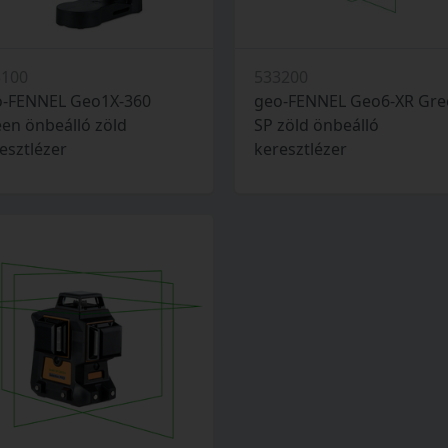
3100
533200
o-FENNEL Geo1X-360
geo-FENNEL Geo6-XR Gre
en önbeálló zöld
SP zöld önbeálló
esztlézer
keresztlézer