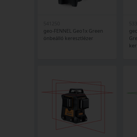
541250
53
geo-FENNEL Geo1x Green
ge
önbeálló keresztlézer
Gre
ker