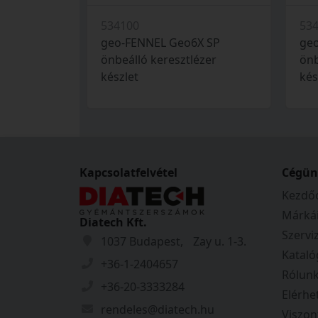
534100
53
geo-FENNEL Geo6X SP
geo
önbeálló keresztlézer
önb
készlet
kés
Kapcsolatfelvétel
Cégün
Kezdőo
Márká
Diatech Kft.
Szervi
1037 Budapest, Zay u. 1-3.
Kataló
+36-1-2404657
Rólun
+36-20-3333284
Elérhe
rendeles@diatech.hu
Viszon