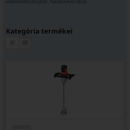
videóendoszkópok, festékkeverőkok.
Kategória termékei
M800501