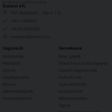
Diatech Kft.
1037 Budapest, Zay u. 1-3.
+36-1-2404657
+36-20-3333284
rendeles@diatech.hu
Cégünkről
Termékeink
Kezdőoldal
Baier gépek
Márkáink
Diatech koronafúrógépek
Szerviz
Diatech vágótárcsák
Katalógusaink
Dobozfúrók
Rólunk
Gyémántfúrók
Elérhetőségeink
Koronafúrók
Viszonteladóink
Méréstechnika
Sigma