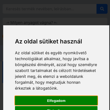
Bejelentkezés
Fiókom
Az oldal sütiket használ
Az oldal sütiket és egyéb nyomkövető
technológiákat alkalmaz, hogy javítsa a
böngészési élményét, azzal hogy személyre
Méréstechnika
geo-FENNEL termékcsalád
szabott tartalmakat és célzott hirdetéseket
Egyéb termékek, műszerek
jelenít meg, és elemzi a weboldalunk
forgalmát, hogy megtudjuk honnan
érkeztek a látogatóink.
Elfogadom