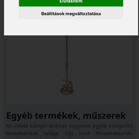
Elutasítom
Beállítások megváltoztatása
Egyéb termékek, műszerek
Az alábbi kategóriánkban vegyesen egyéb kieégszítő
termékeinket találja, úgy mint fémdetektorok,