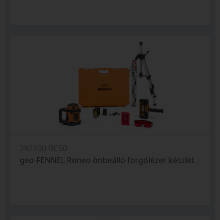
292200-BC50
geo-FENNEL Roneo önbeálló forgólézer készlet