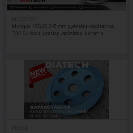
MG125TOP
Mongúz 125x22,2x5 mm gyémánt vágótárcsa,
TOP Burkoló, greslap, gránitlap, kerámia
PK125E