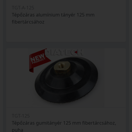
TGT-A-125
Tépőzáras alumínium tányér 125 mm
fibertárcsához
TGT-125
Tépőzáras gumitányér 125 mm fibertárcsához,
puha