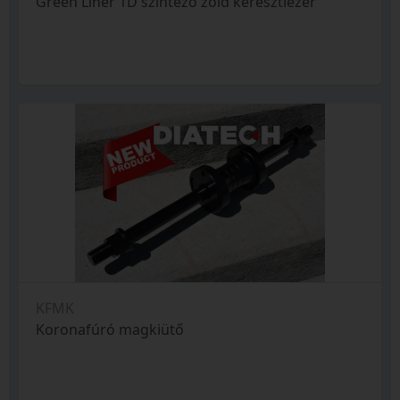
Green Liner 1D szintező zöld keresztlézer
KFMK
Koronafúró magkiütő