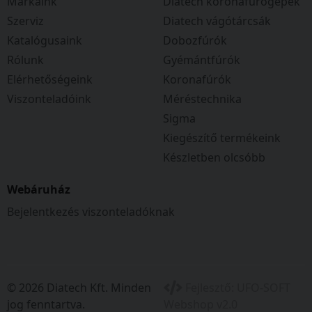
Márkáink
Diatech koronafúrógépek
Szerviz
Diatech vágótárcsák
Katalógusaink
Dobozfúrók
Rólunk
Gyémántfúrók
Elérhetőségeink
Koronafúrók
Viszonteladóink
Méréstechnika
Sigma
Kiegészítő termékeink
Készletben olcsóbb
Webáruház
Bejelentkezés viszonteladóknak
© 2026 Diatech Kft. Minden
Fejlesztő:
UFO-SOFT
jog fenntartva.
Webshop v2.0