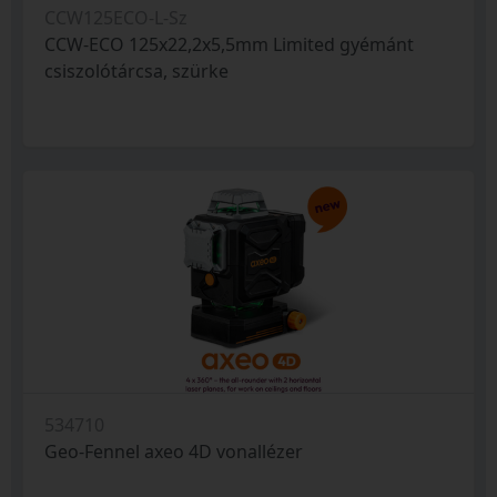
CCW125ECO-L-Sz
CCW-ECO 125x22,2x5,5mm Limited gyémánt
csiszolótárcsa, szürke
534710
Geo-Fennel axeo 4D vonallézer