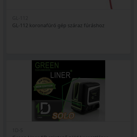
GL-112
GL-112 koronafúró gép száraz fúráshoz
1D-S