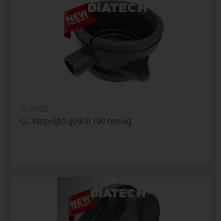
GLV100
GL Vízgyűjtő gyűrű 100 mm-ig