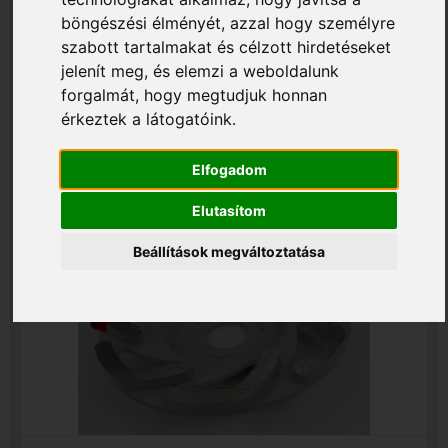
böngészési élményét, azzal hogy személyre
szabott tartalmakat és célzott hirdetéseket
jelenít meg, és elemzi a weboldalunk
forgalmát, hogy megtudjuk honnan
CCW125ECO-2026
érkeztek a látogatóink.
CCW-ECO 125x22,2x5,5 mm csiszolótárcsa,
turbo szegmenses
Elfogadom
Elutasítom
Beállítások megváltoztatása