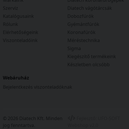
Szerviz
Diatech vágótárcsák
Katalógusaink
Dobozfúrók
Rólunk
Gyémántfúrók
Elérhetőségeink
Koronafúrók
Viszonteladóink
Méréstechnika
Sigma
Kiegészítő termékeink
Készletben olcsóbb
Webáruház
Bejelentkezés viszonteladóknak
© 2026 Diatech Kft. Minden
Fejlesztő:
UFO-SOFT
jog fenntartva.
Webshop v2.0