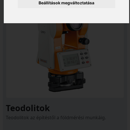
Beállítások megváltoztatása
Teodolitok
Teodolitok az építéstől a földmérési munkáig.