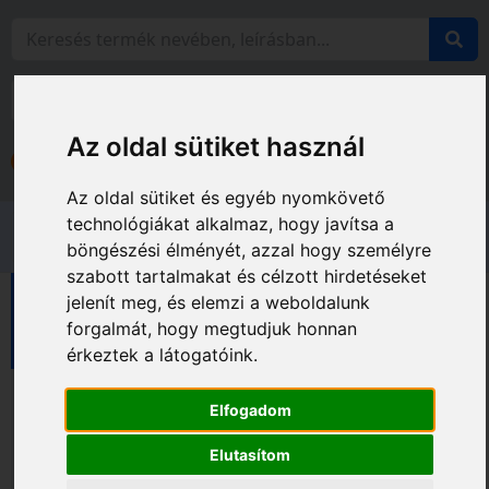
Az oldal sütiket használ
Bejelentkezés
Fiókom
Az oldal sütiket és egyéb nyomkövető
technológiákat alkalmaz, hogy javítsa a
böngészési élményét, azzal hogy személyre
szabott tartalmakat és célzott hirdetéseket
jelenít meg, és elemzi a weboldalunk
Méréstechnika
geo-FENNEL termékcsalád
forgalmát, hogy megtudjuk honnan
Optikai szintezők és teodolitok
Teodolitok
érkeztek a látogatóink.
Elfogadom
Elutasítom