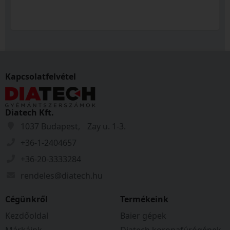
Kapcsolatfelvétel
Diatech Kft.
1037 Budapest, Zay u. 1-3.
+36-1-2404657
+36-20-3333284
rendeles@diatech.hu
Cégünkről
Termékeink
Kezdőoldal
Baier gépek
Márkáink
Diatech koronafúrógépek