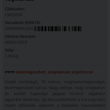
Cikkszám:
CM350SR
Vonalkód (EAN13):
5999069653355
Vámtarifaszám:
6804210010
Súly:
1,80 kg
Lézerhegesztett, szegmenses vágótárcsa
Kiváló minőségű, 10 mm-es szegmensmagasságú,
lézerhegesztett tárcsa. Nagy előnye, hogy öregbeton
és aszfalt fugavágó géppel történő vágására
egyaránt alkalmas, így kiküszöbölhető a korongcsere
miatti időkiesés valamint a helytelen használatból