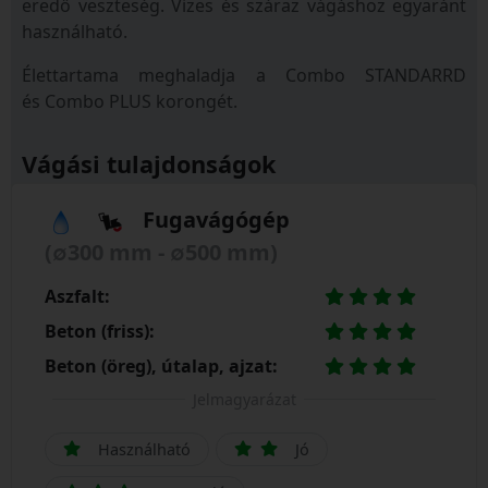
eredő veszteség. Vizes és száraz vágáshoz egyaránt
használható.
Élettartama meghaladja a Combo STANDARRD
és Combo PLUS korongét.
Vágási tulajdonságok
Fugavágógép
(∅300 mm - ∅500 mm)
Aszfalt:
Beton (friss):
Beton (öreg), útalap, ajzat:
Jelmagyarázat
Használható
Jó