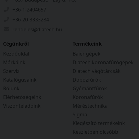
+36-1-2404657
+36-20-3333284
rendeles@diatech.hu
Cégünkről
Termékeink
Kezdőoldal
Baier gépek
Márkáink
Diatech koronafúrógépek
Szerviz
Diatech vágótárcsák
Katalógusaink
Dobozfúrók
Rólunk
Gyémántfúrók
Elérhetőségeink
Koronafúrók
Viszonteladóink
Méréstechnika
Sigma
Kiegészítő termékeink
Készletben olcsóbb