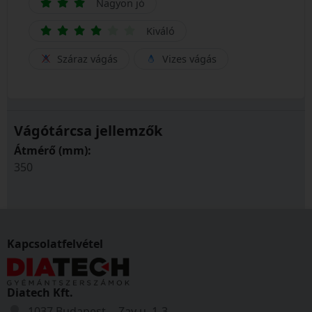
Nagyon jó
Kiváló
Száraz vágás
Vizes vágás
Vágótárcsa jellemzők
Átmérő (mm):
350
Kapcsolatfelvétel
Diatech Kft.
1037 Budapest, Zay u. 1-3.