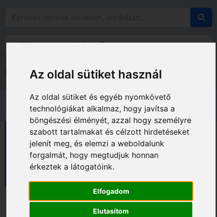
Bejelentkezés
Az oldal sütiket használ
Fiókom
Az oldal sütiket és egyéb nyomkövető
technológiákat alkalmaz, hogy javítsa a
böngészési élményét, azzal hogy személyre
szabott tartalmakat és célzott hirdetéseket
Diatech vágótárcsák
jelenít meg, és elemzi a weboldalunk
Vágótárcsák fugavágóhoz
forgalmát, hogy megtudjuk honnan
Kombinált (COMBO) vágótárcsák fugavágóhoz
érkeztek a látogatóink.
COMBO STAR vágótárcsák fugavágóhoz
Elfogadom
Elutasítom