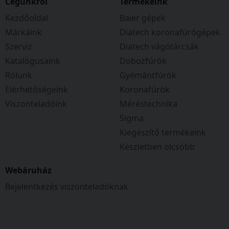
Cégünkről
Termékeink
Kezdőoldal
Baier gépek
Márkáink
Diatech koronafúrógépek
Szerviz
Diatech vágótárcsák
Katalógusaink
Dobozfúrók
Rólunk
Gyémántfúrók
Elérhetőségeink
Koronafúrók
Viszonteladóink
Méréstechnika
Sigma
Kiegészítő termékeink
Készletben olcsóbb
Webáruház
Bejelentkezés viszonteladóknak