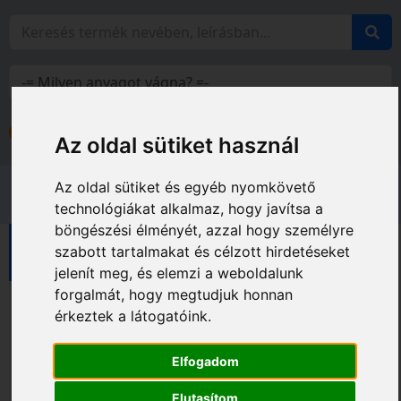
Bejelentkezés
Fiókom
Az oldal sütiket használ
Az oldal sütiket és egyéb nyomkövető
technológiákat alkalmaz, hogy javítsa a
böngészési élményét, azzal hogy személyre
Baier gépek
Egyéb elektromos gépek
szabott tartalmakat és célzott hirdetéseket
jelenít meg, és elemzi a weboldalunk
forgalmát, hogy megtudjuk honnan
érkeztek a látogatóink.
Elfogadom
Elutasítom