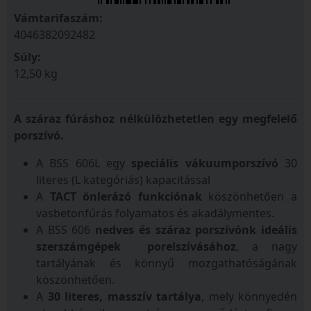
Vámtarifaszám:
4046382092482
Súly:
12,50 kg
A száraz fúráshoz nélkülözhetetlen egy megfelelő
porszívó.
A BSS 606L egy
speciális vákuumporszívó
30
literes (L kategóriás) kapacitással
A
TACT önlerázó funkciónak
köszönhetően a
vasbetonfúrás folyamatos és akadálymentes.
A BSS 606
nedves és száraz porszívónk ideális
szerszámgépek porelszívásához
, a nagy
tartályának és könnyű mozgathatóságának
köszönhetően.
A
30 literes, masszív tartálya
, mely könnyedén