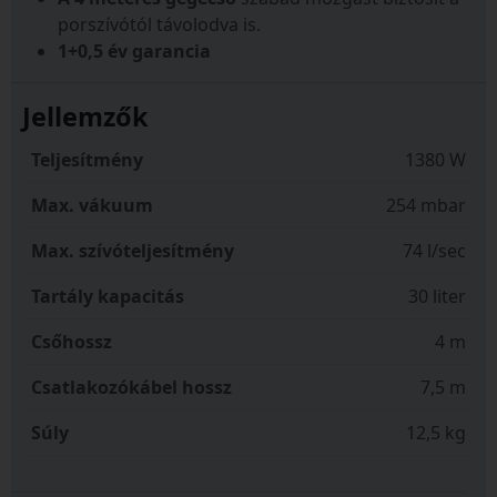
porszívótól távolodva is.
1+0,5 év garancia
Jellemzők
Teljesítmény
1380 W
Max. vákuum
254 mbar
Max. szívóteljesítmény
74 l/sec
Tartály kapacitás
30 liter
Csőhossz
4 m
Csatlakozókábel hossz
7,5 m
Súly
12,5 kg