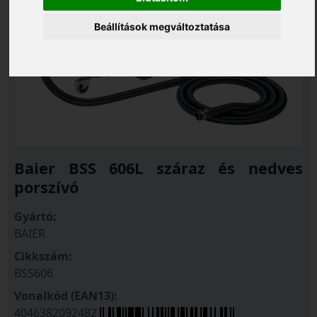
Beállítások megváltoztatása
Baier BSS 606L száraz és nedves
porszívó
Gyártó:
BAIER
Cikkszám:
BSS606
Vonalkód (EAN13):
4046382092482