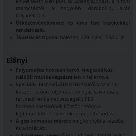
elnyel bármilyen port és szennyeződést, a finom
szemcséktől a nagyobb darabokig, akár
folyadékot is.
Ütközésvédelemmel és erős fém kerekekkel
rendelkezik.
Tápellátás típusa:
hálózati, 220-240V - 50/60Hz
Előnyi
Folyamatos hosszan tartó, megszakítás
nélküli munkavégzésre
lett kifejlesztve.
Speciális Tact szűrőtisztító
szűrőlerázásnak
köszönhetően folyamatos magas szívohatás
tartható fent a nedvességálló PES
harmonikaszűrőnek köszönhetően a
legfinomabb por sem okoz meghibásodást.
A gép kompakt mérete
megkönnyíti a kezelést
és a szállítást.
A 4 méteres gégecső
szabad mozgást biztosít a